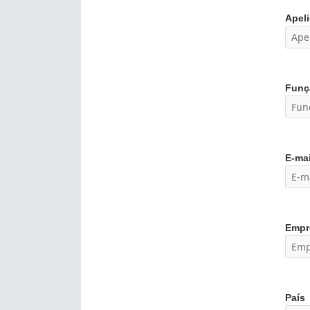
Apel
Funç
E-mai
Empr
País