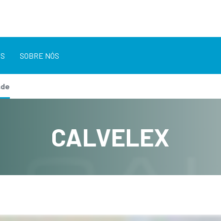
OS
SOBRE NÓS
ade
CALVELEX