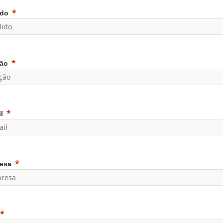
ido
ão
l
esa