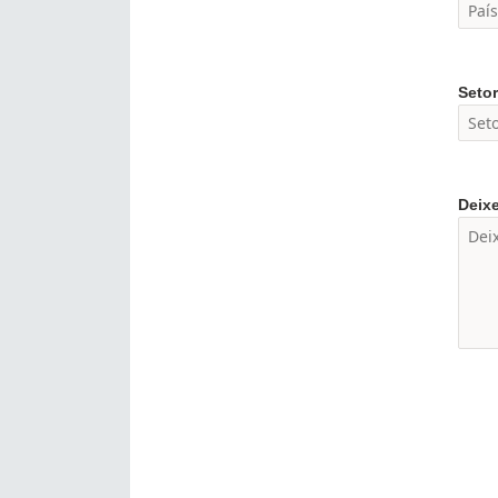
Setor
Deix