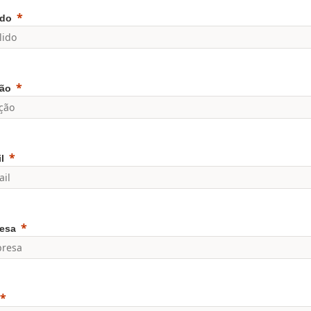
ido
ão
l
esa