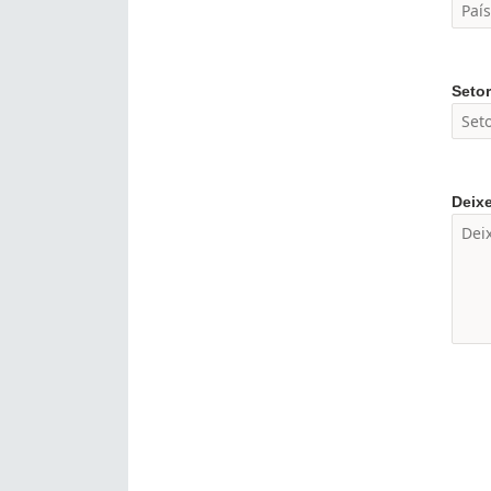
Setor
Deix