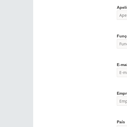
Apel
Funç
E-mai
Empr
País