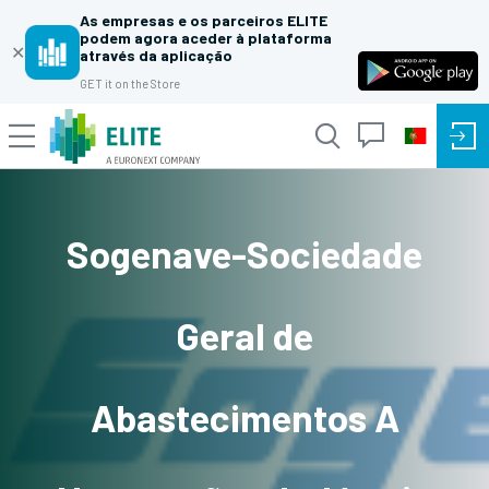
As empresas e os parceiros ELITE
podem agora aceder à plataforma
✕
através da aplicação
GET it on the Store
Sogenave-Sociedade
Geral de
Abastecimentos A