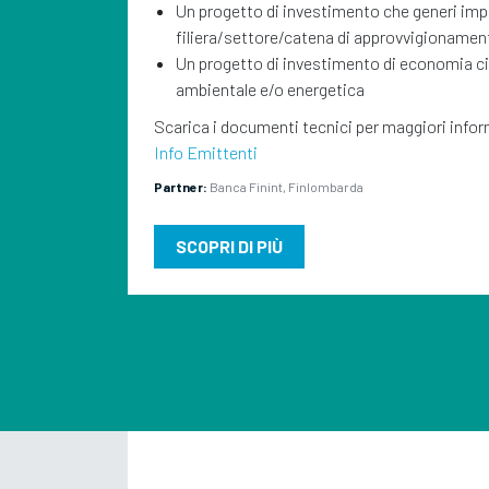
Un progetto di investimento che generi impat
filiera/settore/catena di approvvigionament
Un progetto di investimento di economia cir
ambientale e/o energetica
Scarica i documenti tecnici per maggiori info
Info Emittenti
Partner:
Banca Finint, Finlombarda
SCOPRI DI PIÙ