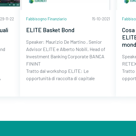
29-11-22
Fabbisogno Finanziario
15-10-2021
Fabbiso
uali
ELITE Basket Bond
Cosa 
ELITE
Speaker: Maurizio De Martino , Senior
mond
and
Advisor ELITE e Alberto Nobili, Head of
t
Investment Banking Corporate BANCA
Speak
FININT
RETEX
Tratto dal workshop ELITE: Le
Tratto
&
opportunità di raccolta di capitale
opportu