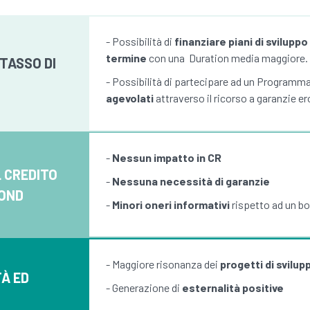
- Possibilità di
finanziare piani di svilupp
termine
con una Duration media maggiore.
 TASSO DI
- Possibilità di partecipare ad un Program
agevolati
attraverso il ricorso a garanzie er
-
Nessun impatto in CR
 CREDITO
-
Nessuna necessità di garanzie
BOND
-
Minori oneri informativi
rispetto ad un b
- Maggiore risonanza dei
progetti di svilup
TÀ ED
- Generazione di
esternalità positive