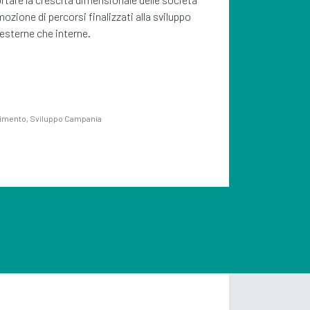
dedic
ione di percorsi finalizzati alla sviluppo
 esterne che interne.
stimento, Sviluppo Campania
Partn
SC