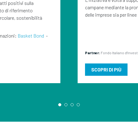
ti positivi sulla
campane mediante la promoz
o di riferimento
delle imprese sia per linee
colare, sostenibilità
rmazioni:
Basket Bond
-
Partner:
Fondo Italiano d'Inve
SCOPRI DI PIÙ