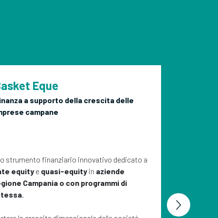
asket Eque
inanza a supporto della crescita delle
mprese campane
o strumento finanziario innovativo dedicato a
L’opp
ate equity
e
quasi-equity
in
aziende
oppor
Regione Campania o con programmi di
divers
 stessa
.
ELITE
opera
ortare la crescita dimensionale delle società