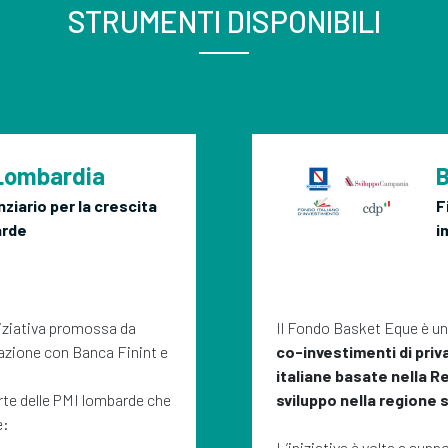
STRUMENTI DISPONIBILI
Lombardia
B
ziario per la crescita
F
arde
i
iziativa promossa da
Il Fondo Basket Eque è un
azione con Banca Finint e
co-investimenti di priv
italiane basate nella 
arte delle PMI lombarde che
sviluppo nella regione
e:
L’iniziativa è volta a supp