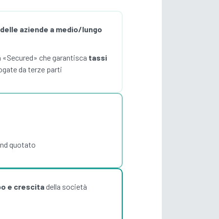
o delle aziende a medio/lungo
ma «Secured» che garantisca
tassi
ogate da terze parti
ond quotato
po e crescita
della società