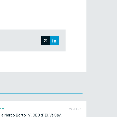
ries
23 Jul 26
a a Marco Bortolini, CEO di Di.Vè SpA