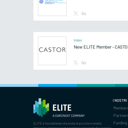
Video
New ELITE Member - CASTO
I NOSTRI
Members
Partner
Funding
ELITE è l’ecosistema che aiuta le piccole e medie
imprese a crescere e ad accedere ai mercati dei capitali