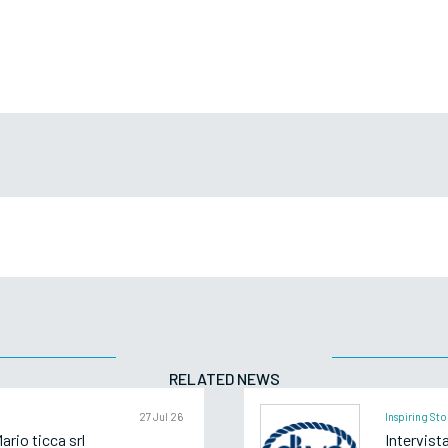
RELATED NEWS
27 Jul 26
Inspiring Sto
rio ticca srl
Intervist