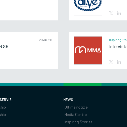
20 Jul 26
Inspiring Sto
R SRL
 SERVIZI
NEWS
hip
Ultime notizie
ship
Media Centre
Inspiring Stories