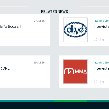
RELATED NEWS
27 Jul 26
Inspiring Sto
rio ticca srl
Intervist
20 Jul 26
Inspiring Sto
R SRL