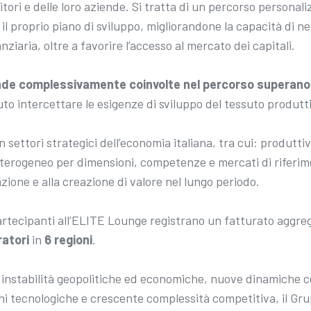
itori e delle loro aziende. Si tratta di un percorso personal
il proprio piano di sviluppo, migliorandone la capacità di net
nziaria, oltre a favorire l’accesso al mercato dei capitali.
nde complessivamente coinvolte nel percorso superano 
to intercettare le esigenze di sviluppo del tessuto produtt
 settori strategici dell’economia italiana, tra cui: produtti
 eterogeneo per dimensioni, competenze e mercati di rifer
azione e alla creazione di valore nel lungo periodo.
tecipanti all’ELITE Lounge registrano un fatturato aggreg
ratori
in
6 regioni
.
 instabilità geopolitiche ed economiche, nuove dinamiche c
ni tecnologiche e crescente complessità competitiva, il Gr