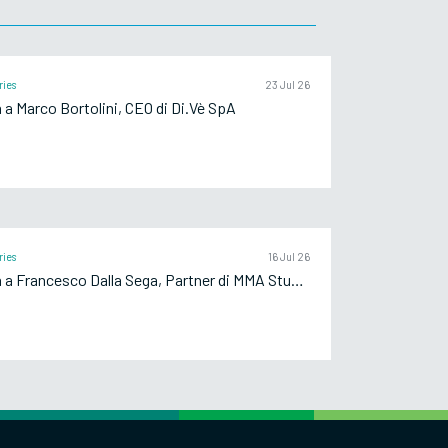
ries
23 Jul 26
a a Marco Bortolini, CEO di Di.Vè SpA
ries
16 Jul 26
Intervista a Francesco Dalla Sega, Partner di MMA Studio