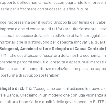
a supporto dell’economia reale, accompagnando le imprese ne
sarie per affrontare con successo le sfide future.
nge rappresenta per il nostro Gruppo la conferma del valor
 imprese e che ci consente di rafforzare ulteriormente il nos
aliano. Il successo della prima edizione ci ha incoraggiati a
ditoriali che si distinguono per capacità innovativa, quali
Bolognesi, Amministratore Delegato di Cassa Centrale
e PMI, che costituiscono l’ossatura della nostra economia, 
rendere percorsi evoluti di crescita e apertura ai mercati d
one strumenti, competenze e relazioni che possano support
portunità di sviluppo sostenibile”.
elegato di ELITE
: “Accogliamo con entusiasmo le nuove az
ale Banca. Crediamo in un modello che coniuga vicinanza al
ne, cultura finanziaria e qualità della governance. In ELIT