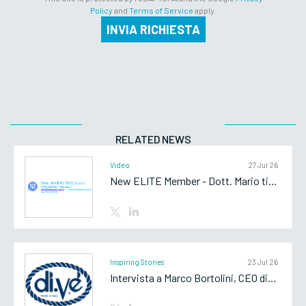
Policy
and
Terms of Service
apply.
INVIA RICHIESTA
RELATED NEWS
Video
27 Jul 26
New ELITE Member - Dott. Mario ticca srl
Inspiring Stories
23 Jul 26
Intervista a Marco Bortolini, CEO di Di.Vè SpA