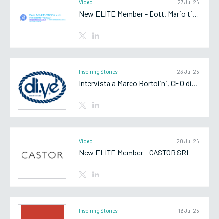
Video
27 Jul 26
New ELITE Member - Dott. Mario ticca srl
Inspiring Stories
23 Jul 26
Intervista a Marco Bortolini, CEO di Di.Vè SpA
Video
20 Jul 26
New ELITE Member - CASTOR SRL
Inspiring Stories
16 Jul 26