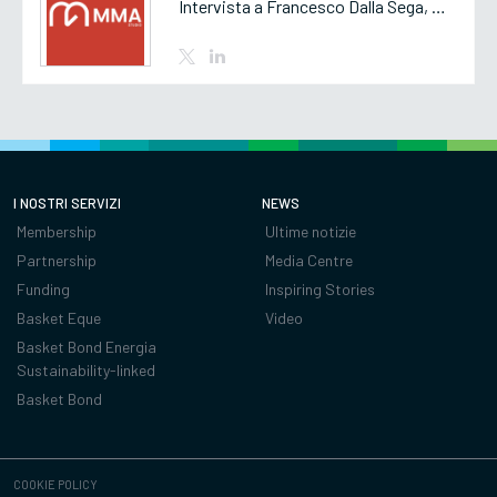
Intervista a Francesco Dalla Sega, Partner di MMA Studio
I NOSTRI SERVIZI
NEWS
Membership
Ultime notizie
Partnership
Media Centre
Funding
Inspiring Stories
Basket Eque
Video
Basket Bond Energia
Sustainability-linked
Basket Bond
COOKIE POLICY