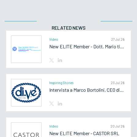
RELATED NEWS
Video
27 Jul 26
New ELITE Member - Dott. Mario ticca srl
Inspiring Stories
23 Jul 26
Intervista a Marco Bortolini, CEO di Di.Vè SpA
Video
20 Jul 26
New ELITE Member - CASTOR SRL