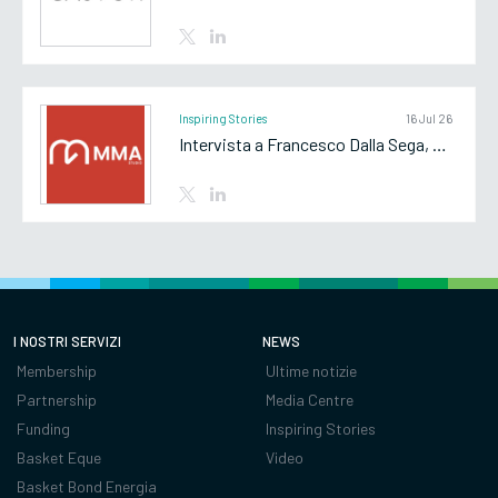
Inspiring Stories
16 Jul 26
Intervista a Francesco Dalla Sega, Partner di MMA Studio
I NOSTRI SERVIZI
NEWS
Membership
Ultime notizie
Partnership
Media Centre
Funding
Inspiring Stories
Basket Eque
Video
Basket Bond Energia