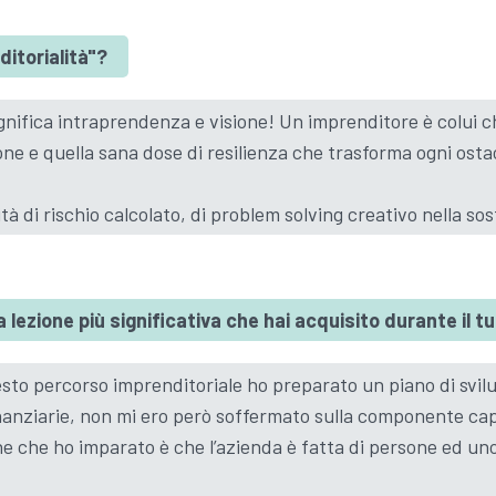
ditorialità"?
gnifica intraprendenza e visione! Un imprenditore è colui ch
e e quella sana dose di resilienza che trasforma ogni ostac
tà di rischio calcolato, di problem solving creativo nella so
a lezione più significativa che hai acquisito durante il 
sto percorso imprenditoriale ho preparato un piano di svil
nanziarie, non mi ero però soffermato sulla componente ca
ne che ho imparato è che l’azienda è fatta di persone ed un